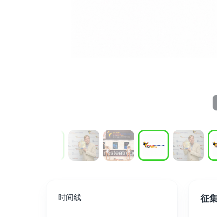
时间线
征