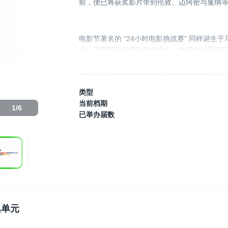
前，便已将获奖影片带到伦敦、迈阿密与戛纳
电影节著名的 “24小时电影挑战赛” 同样诞
会，展现导演与团队的创造力、执行力以及高
MIFF 也是较早主动协助参赛作品进入国际电
类型
曝光与行业关注。
当前档期
1
/
6
已举办届数
多年来，电影节的红毯首映活动吸引了众多优
MIFF 奖项也曾授予多位演员及行业代表人物。
除了行业交流活动与电影节派对外，MIFF 也
者的重要平台，让不同领域的创作者能够建立
集单元