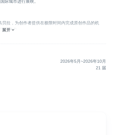
等国际城市进行展映。
生于马贝拉，为创作者提供在极限时间内完成原创作品的机
压协作能力。
展开
影市场推广的电影节之一，帮助许多独立电影获得更多国际
2026年5月
~
2026年10月
21
届
秀导演、创作者及国际知名艺术人士参与，而备受关注的
逐渐发展为一个汇聚导演、制片人、投资方与娱乐行业从业
联系、展开合作，并推动项目落地。