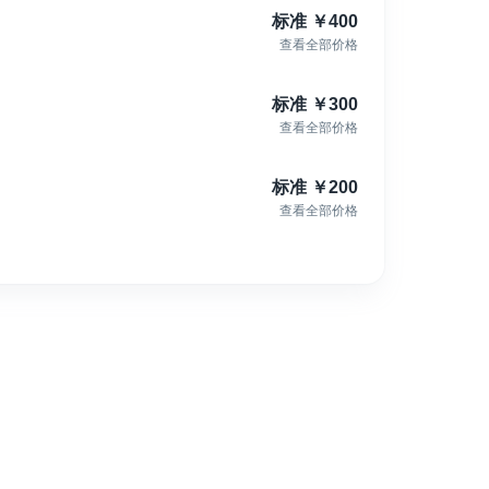
及具有突破性的电影表达，并逐渐成为欧洲颇具影响力的独
标准
￥
400
查看全部价格
标准
￥
300
并将带来一系列活动与合作机会，包括：
查看全部价格
机会
标准
￥
200
查看全部价格
坊
享
赛，获胜者有机会推动影片制作
阳光、氛围与电影节体验
影节，体验这场充满灵感与交流机会的国际电影盛会，并成