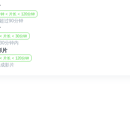
长期以来，电影节始终关注新声音、新导演以
片
立电影节之一。
分钟 < 片长 < 120分钟
超过90分钟
片
如今，在 2026 年，电影节迎来第21周年，
 < 片长 < 30分钟
30分钟内
红毯展映活动，为电影人与作品提供展示
 影片
与国际电影行业人士的交流活动
< 片长 < 120分钟
聚焦编剧、融资、制作与发行的专业工作
 生成影片
探讨 AI 辅助内容创作未来趋势的特别分
“Pitch Your Vision” 项目提案比
以及每年十月初，只有马贝拉才能带来的
所以，不要让时间悄悄流逝。
走进聚光灯下，加入今年十月的马贝拉国际电
为马贝拉电影旅程的一部分。