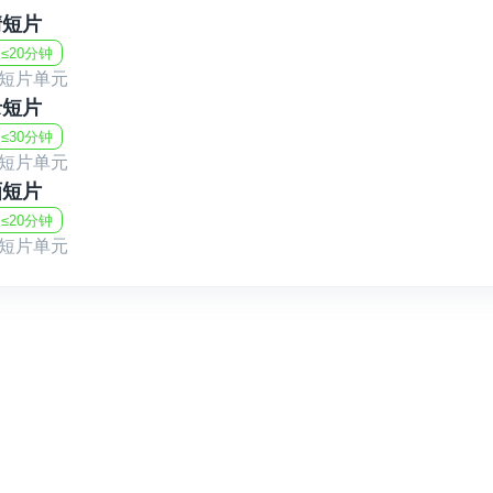
所有文化活动均免费向公众开放。
情短片
≤20分钟
短片单元
电影节特别关注环境议题竞赛单元，重点聚焦
录短片
主题，鼓励创作者通过影像表达对生态环境与
≤30分钟
短片单元
画短片
≤20分钟
短片单元