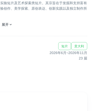
、实验短片及艺术探索类短片。其宗旨在于发掘和支持富有
实验创作、美学探索、原创表达、创新实践以及独立制作所
展开
新视角与艺术发展趋势的重要平台，为观众和业内人士提供
短片
意大利
2026年6月
~
2026年11月
影片展映期间，主办方将组织导演、制片人、演员等主创人
23
届
、专业人士以及文化工作者将在轻松开放的氛围中展开深入
与高校及学校合作举办的实验室项目、研讨会、学术会议和
时，电影节还会围绕特定国家或地区的电影创作现状，以及