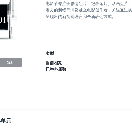
电影节专注于剧情短片、纪录短片、动画短片
潜力的新锐导演及独立电影创作者，关注通过
呈现出的新视觉语言和全新表达方式。
电影节致力于成为观察当代短片电影新形态、
了解全球短片创作动态的窗口。
类型
1
/
2
当前档期
电影节采用内容丰富、多元化的活动形式。在
已举办届数
员与观众面对面交流。影迷、电影行业从业者
讨论和互动。
多年来，电影节不断拓展文化活动内容，包括
工作坊，以及展览、大师班、特别活动等。同
当下具有现实意义的社会议题策划专题单元。
集单元