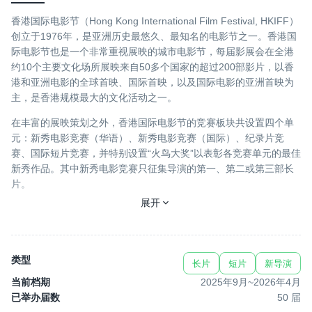
香港国际电影节（Hong Kong International Film Festival, HKIFF）
创立于1976年，是亚洲历史最悠久、最知名的电影节之一。香港国
际电影节也是一个非常重视展映的城市电影节，每届影展会在全港
约10个主要文化场所展映来自50多个国家的超过200部影片，以香
港和亚洲电影的全球首映、国际首映，以及国际电影的亚洲首映为
主，是香港规模最大的文化活动之一。
在丰富的展映策划之外，香港国际电影节的竞赛板块共设置四个单
元：新秀电影竞赛（华语）、新秀电影竞赛（国际）、纪录片竞
赛、国际短片竞赛，并特别设置“火鸟大奖”以表彰各竞赛单元的最佳
新秀作品。其中新秀电影竞赛只征集导演的第一、第二或第三部长
片。
展开
市场板块也是香港国际电影节的一大亮点。香港国际电影节协会
（HKIFF Society）旗下的香港国际电影节电影业办公室 （HKIFF
Industry）不仅会通过年度旗舰活动“香港亚洲电影投资会（HAF）”
征集“发展中项目（IDP）”与“制作中项目（WIP）”，支持电影新秀
类型
长片
短片
新导演
的创作。还运营着“HAF 电影培训计划（Film Lab）”、“HAF 迈进戛
当前档期
2025年9月
~
2026年4月
纳”、“HKIFF Collection 海外发行”等项目，长期为亚洲及华语电影
已举办届数
50
届
提供全产业链的支持。