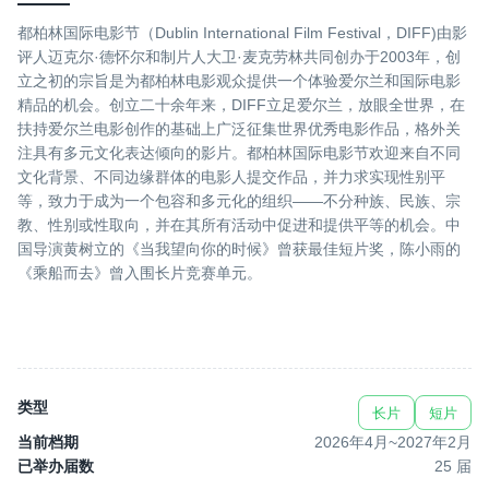
都柏林国际电影节（Dublin International Film Festival，DIFF)由影
评人迈克尔·德怀尔和制片人大卫·麦克劳林共同创办于2003年，创
立之初的宗旨是为都柏林电影观众提供一个体验爱尔兰和国际电影
精品的机会。创立二十余年来，DIFF立足爱尔兰，放眼全世界，在
扶持爱尔兰电影创作的基础上广泛征集世界优秀电影作品，格外关
注具有多元文化表达倾向的影片。都柏林国际电影节欢迎来自不同
文化背景、不同边缘群体的电影人提交作品，并力求实现性别平
等，致力于成为一个包容和多元化的组织——不分种族、民族、宗
教、性别或性取向，并在其所有活动中促进和提供平等的机会。中
国导演黄树立的《当我望向你的时候》曾获最佳短片奖，陈小雨的
《乘船而去》曾入围长片竞赛单元。
类型
长片
短片
当前档期
2026年4月
~
2027年2月
已举办届数
25
届