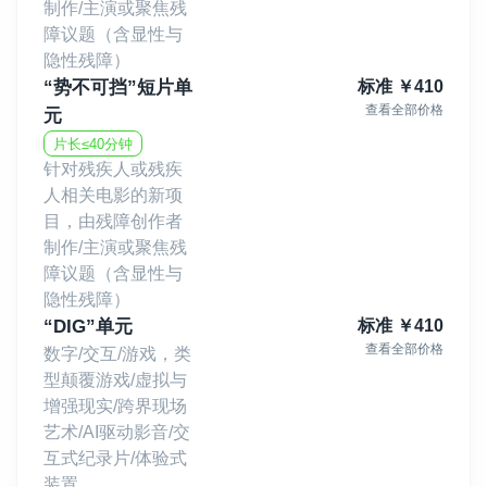
制作/主演或聚焦残
障议题（含显性与
隐性残障）
“势不可挡”短片单
标准
￥
410
查看全部价格
元
片长≤40分钟
针对残疾人或残疾
人相关电影的新项
目，由残障创作者
制作/主演或聚焦残
障议题（含显性与
隐性残障）
“DIG”单元
标准
￥
410
查看全部价格
数字/交互/游戏，类
型颠覆游戏/虚拟与
增强现实/跨界现场
艺术/AI驱动影音/交
互式纪录片/体验式
装置