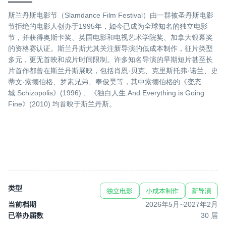
斯兰丹斯电影节（Slamdance Film Festival）由一群被圣丹斯电影
节拒绝的电影人创办于1995年，如今已成为全球知名的独立电影
节，并获得奥斯卡奖、英国电影和电视艺术学院奖、加拿大银幕奖
的资格赛认证。斯兰丹斯尤其关注新导演的低成本制作，征片类型
多元，更无首映和成片时间限制。许多知名导演的早期短片甚至长
片首作都曾在斯兰丹斯展映，包括肖恩·贝克、克里斯托弗·诺兰、史
蒂文·索德伯格、罗素兄弟、奉俊昊等，其中索德伯格的《变态
城.Schizopolis》(1996) 、《独白人生.And Everything is Going
Fine》(2010) 均首映于斯兰丹斯。
类型
独立电影
小成本制作
新导演
当前档期
2026年5月
~
2027年2月
已举办届数
30
届