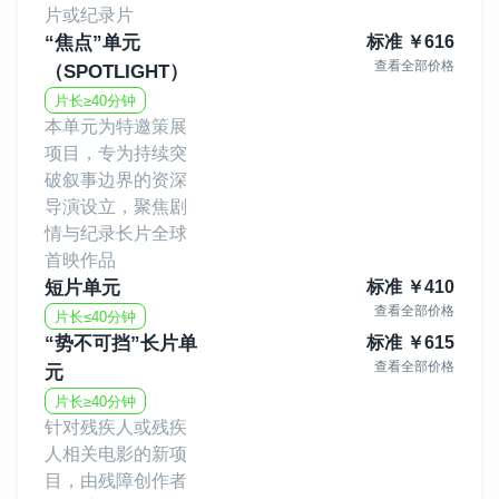
片或纪录片
“焦点”单元
标准
￥
616
查看全部价格
（SPOTLIGHT）
片长≥40分钟
本单元为特邀策展
项目，专为持续突
破叙事边界的资深
导演设立，聚焦剧
情与纪录长片全球
首映作品
短片单元
标准
￥
410
查看全部价格
片长≤40分钟
“势不可挡”长片单
标准
￥
615
查看全部价格
元
片长≥40分钟
针对残疾人或残疾
人相关电影的新项
目，由残障创作者