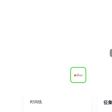
时间线
征