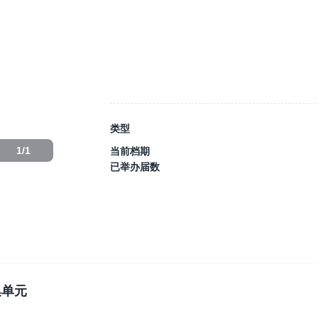
类型
1
/
1
当前档期
已举办届数
集单元