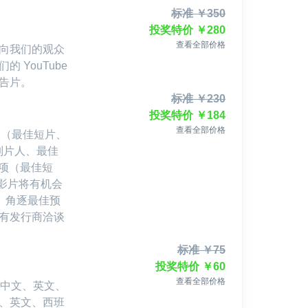
 Ventana Sur 等。
标准
￥
350
投奖特价
￥
280
查看全部价格
向我们的观众
的理念——无论制作年份或上映地区皆可参赛。我们也深知，发行
的 YouTube
有拿奖，也有可能因市场需求或发行商兴趣而获得发行机
奏。
告片。
标准
￥
230
投奖特价
￥
184
作，帮助注册参赛的预告片和音乐视频获得更多曝光机会：
查看全部价格
项（最佳短片、
制片人、最佳
9vPRhfKNjXRvrkNaeQ
奖项（最佳短
影片将有机会
。角逐最佳预
有发行商洽谈
们助你连接电影产业、提升作品影响力！
标准
￥
75
投奖特价
￥
60
解更多参赛方式。
查看全部价格
：中文、英文、
的电影赢得发行机会的契机。
、英文、西班