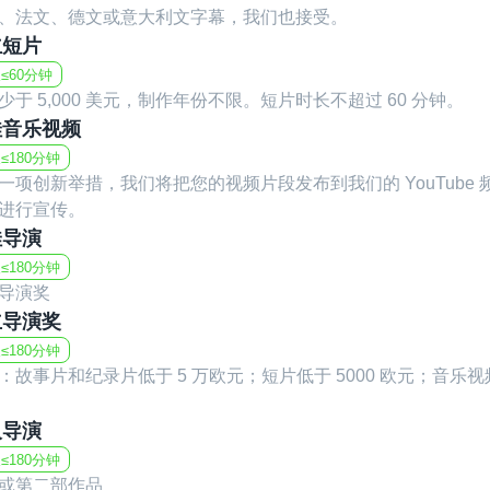
、法文、德文或意大利文字幕，我们也接受。
我们期待看到你的作品，一起见证独立电影的
立短片
≤60分钟
少于 5,000 美元，制作年份不限。短片时长不超过 60 分钟。
此外，还有一个惊喜机会——
佳音乐视频
如果你想赚取额外收入，可以成为我们的电影
≤180分钟
若你有朋友或企业希望进行国际推广，只要你
一项创新举措，我们将把您的视频片段发布到我们的 YouTube
如需了解详情，请通过我们的官方邮箱与我们
进行宣传。
佳导演
≤180分钟
导演奖
立导演奖
≤180分钟
：故事片和纪录片低于 5 万欧元；短片低于 5000 欧元；音乐视频
人导演
≤180分钟
或第二部作品