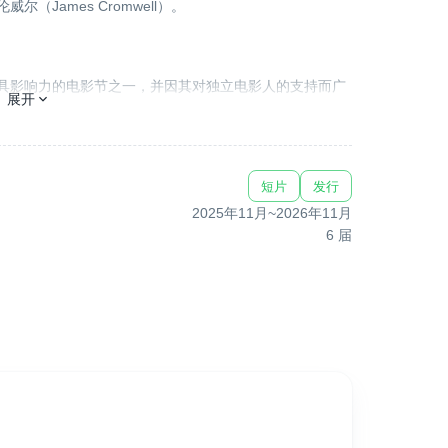
（James Cromwell）。
身全球最具影响力的电影节之一，并因其对独立电影人的支持而广
展开
多位电影人选择了我们。我们深知完成一部电影的艰辛与成本，因
影节在行业资源连接上的局限。
短片
发行
2025年11月
~
2026年11月
6
届
是放映你的作品——我们让你与电影产业真正接轨。
 Netflix、HBO、Amazon Video 等主流平台及
，就有机会接触到潜在买家和发行商，为作品开辟全新的发行
持。我们理解电影发行的复杂与挑战，因此致力于为电影人
片有机会进入全球最重要的电影市场，包括：
nes）、MIPTV、多伦多（Toronto）、香港影视展