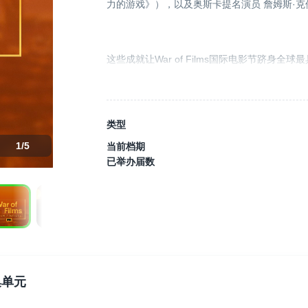
力的游戏》），以及奥斯卡提名演员 詹姆斯·克伦威尔
这些成就让War of Films国际电影节跻
受认可。
目前，已有来自 120 个国家的 5,500 
为我们自己也曾是电影人，深刻体会到传统电
类型
1
/
5
当前档期
已举办届数
在War of Films国际电影节，我们不仅仅
电影节与全球十家顶级电影销售公司合作，这些公司常年与
14,000 多位买家合作。如果你的影片入选
和曝光渠道。
即使你的作品未被入选，我们依然提供发行支
提供持续帮助。通过我们的发行网络，你的影
集单元
柏林欧洲电影市场（EFM Berlin）、戛纳（Can