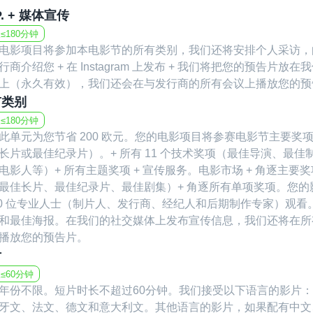
（Hong Kong Filmart）、NAPTE、MIPCOM 和
.P. + 媒体宣传
≤180分钟
电影项目将参加本电影节的所有类别，我们还将安排个人采访，
War of Films国际电影节秉持开放包容
行商介绍您 + 在 Instagram 上发布 + 我们将把您的预告片放在我们
机会不仅仅取决于是否获奖。即使你的作品没
会。这让你可以更灵活地规划参展与发行的节
上（永久有效），我们还会在与发行商的所有会议上播放您的预
有类别
≤180分钟
此外，我们还与一个 YouTube 官方频道合
此单元为您节省 200 欧元。您的电影项目将参赛电影节主要奖
长片或最佳纪录片）。+ 所有 11 个技术奖项（最佳导演、最佳
?
https://www.youtube.com/channel/UCmXVr
电影人等）+ 所有主题奖项 + 宣传服务。电影市场 + 角逐​​主要
最佳长片、最佳纪录片、最佳剧集）+ 角逐所有单项奖项。您的
10 位专业人士（制片人、发行商、经纪人和后期制作专家）观看
所以，你还在等什么？
和最佳海报。在我们的社交媒体上发布宣传信息，我们还将在所
播放您的预告片。
立即加入 War of Films国际电影节，让我
片
≤60分钟
订阅我们的 YouTube 频道，访问官方网站了
年份不限。短片时长不超过60分钟。我们接受以下语言的影片
不要错过这个在国际舞台上展示才华、并为你
牙文、法文、德文和意大利文。其他语言的影片，如果配有中文