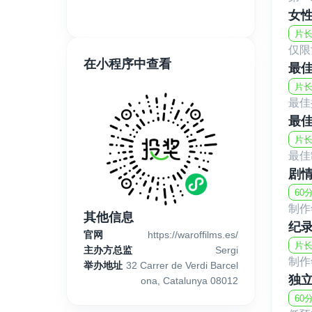
女
片长
仅限
在小程序中查看
最
片长
最佳
最
片长
最佳
剧
60
制作
其他信息
纪
官网
https://waroffilms.es/
片长
主办方总监
Sergi
制作
举办地址
32 Carrer de Verdi Barcel
独
ona, Catalunya 08012
60