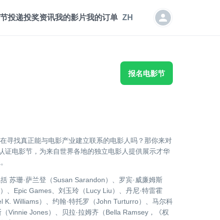
节投递
投奖资讯
我的影片
我的订单
ZH
报名电影节
是一位正在寻找真正能与电影产业建立联系的电影人吗？那你来对
IMDb 认证电影节，为来自世界各地的独立电影人提供展示才华
系。
珊·萨兰登（Susan Sarandon）、罗宾·威廉姆斯
man）、Epic Games、刘玉玲（Lucy Liu）、丹尼·特雷霍
 K. Williams）、约翰·特托罗（John Turturro）、马尔科
（Vinnie Jones）、贝拉·拉姆齐（Bella Ramsey，《权