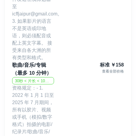
至
icffjaipur@gmail.com。
3. 如果影片的语言
不是英语或印地
语，则必须配音或
配上英文字幕。 接
受来自各大洲的所
有类型和格式。
歌曲/音乐/专辑
标准
￥
158
查看全部价格
（最多 10 分钟）
30秒 < 片长 < 10分钟
资格规定：- 1.
2022 年 1 月 1 日至
2025 年 7 月期间，
所有以胶片、视频
或手机（模拟/数字
格式）拍摄的电影/
纪录片/歌曲/音乐/