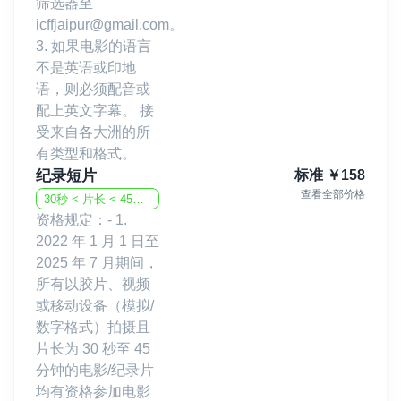
筛选器至
icffjaipur@gmail.com。
3. 如果电影的语言
不是英语或印地
语，则必须配音或
配上英文字幕。 接
受来自各大洲的所
有类型和格式。
纪录短片
标准
￥
158
查看全部价格
30秒 < 片长 < 45分钟
资格规定：- 1.
2022 年 1 月 1 日至
2025 年 7 月期间，
所有以胶片、视频
或移动设备（模拟/
数字格式）拍摄且
片长为 30 秒至 45
分钟的电影/纪录片
均有资格参加电影