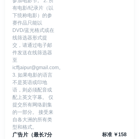
参加电影节。 2. 所
有电影/纪录片（以
下统称电影）的参
赛作品只能以
DVD/蓝光格式或在
线筛选器形式提
交，请通过电子邮
件发送在线筛选器
至
icffjaipur@gmail.com。
3. 如果电影的语言
不是英语或印地
语，则必须配音或
配上英文字幕。 仅
提交所有网络剧集
的一部分。 接受来
自各大洲的所有类
型和格式。
广告片（最长7分
标准
￥
158