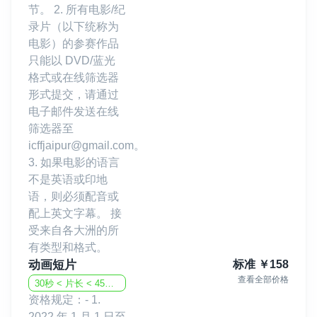
节。 2. 所有电影/纪
录片（以下统称为
电影）的参赛作品
只能以 DVD/蓝光
格式或在线筛选器
形式提交，请通过
电子邮件发送在线
筛选器至
icffjaipur@gmail.com。
3. 如果电影的语言
不是英语或印地
语，则必须配音或
配上英文字幕。 接
受来自各大洲的所
有类型和格式。
动画短片
标准
￥
158
查看全部价格
30秒 < 片长 < 45分钟
资格规定：- 1.
2022 年 1 月 1 日至