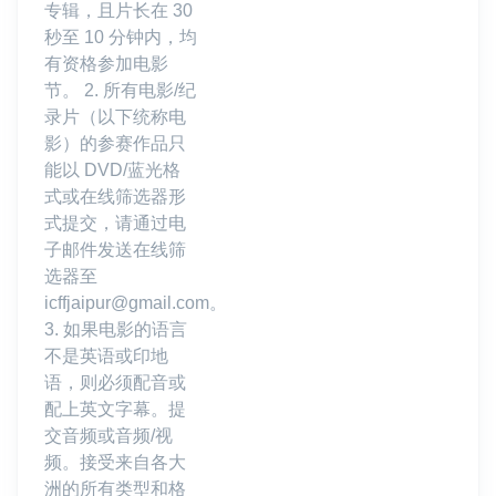
专辑，且片长在 30
秒至 10 分钟内，均
有资格参加电影
节。 2. 所有电影/纪
录片（以下统称电
影）的参赛作品只
能以 DVD/蓝光格
式或在线筛选器形
式提交，请通过电
子邮件发送在线筛
选器至
icffjaipur@gmail.com。
3. 如果电影的语言
不是英语或印地
语，则必须配音或
配上英文字幕。提
交音频或音频/视
频。接受来自各大
洲的所有类型和格