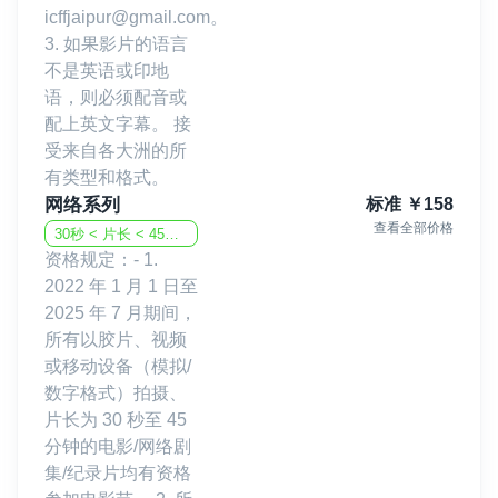
icffjaipur@gmail.com。
3. 如果影片的语言
不是英语或印地
语，则必须配音或
配上英文字幕。 接
受来自各大洲的所
有类型和格式。
网络系列
标准
￥
158
查看全部价格
30秒 < 片长 < 45分钟
资格规定：- 1.
2022 年 1 月 1 日至
2025 年 7 月期间，
所有以胶片、视频
或移动设备（模拟/
数字格式）拍摄、
片长为 30 秒至 45
分钟的电影/网络剧
集/纪录片均有资格