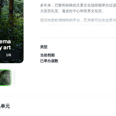
多年来，巴黎和柏林的主要文化场馆都举办过
大皇宫礼堂、蓬皮杜中心和世界文化宫。
该活动是欧洲独特的平台，艺术家可以在这里
一个真正的论坛，有来自世界各地的嘉宾：艺
的创作、新问题以及新兴的艺术和文化背景。
它得到了法兰西岛文化部 DRAC、国家电影和
城的支持。
类型
1
/
6
当前档期
已举办届数
集单元