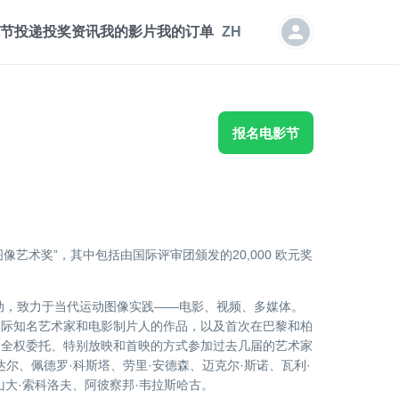
节投递
投奖资讯
我的影片
我的订单
ZH
报名电影节
图像艺术奖”，其中包括由国际评审团颁发的20,000 欧元奖
动，致力于当代运动图像实践——电影、视频、多媒体。
国际知名艺术家和电影制片人的作品，以及首次在巴黎和柏
过全权委托、特别放映和首映的方式参加过去几届的艺术家
达尔、佩德罗·科斯塔、劳里·安德森、迈克尔·斯诺、瓦利·
大·索科洛夫、阿彼察邦·韦拉斯哈古。