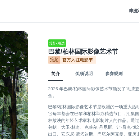
电影
巴黎/柏林国际影像艺术节
简介
奖项说明
参赛规则
2026 年巴黎/柏林国际影像艺术节颁发了“动态
金。
巴黎/柏林国际影像艺术节是欧洲的一项重大活
它每年都会在巴黎和柏林举办精选节目，汇集
林放映的年轻艺术家和电影制片人的作品。通
包括：大卫·林奇、克莱尔·丹尼斯、让-吕克·戈
出口、安东尼·蒙塔达斯、尚塔尔阿克曼、亚历山