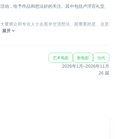
该活动，给予作品和想法好的关注。其中包括卢浮宫礼堂、
与大量观众和专业人士会面并交流想法。最重要的是，这是
展开
术家、电影制片人、机构和新兴组织，让我们深入了解当前
动画 CNC 中心、法兰西岛地区委员会、巴黎市和国际艺术
艺术电影
新电影
当代
2026年1月
~
2026年11月
26
届