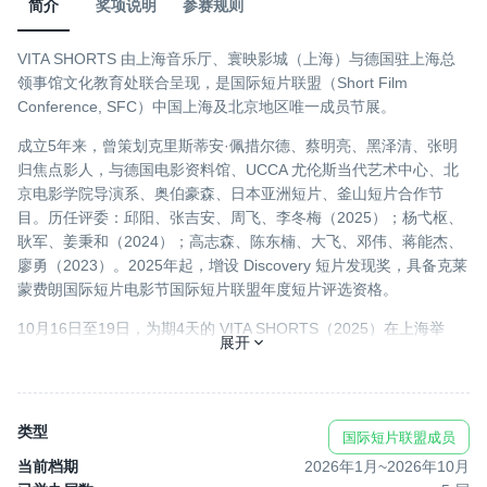
简介
奖项说明
参赛规则
VITA SHORTS 由上海音乐厅、寰映影城（上海）与德国驻上海总
领事馆文化教育处联合呈现，是国际短片联盟（Short Film
Conference, SFC）中国上海及北京地区唯一成员节展。
成立5年来，曾策划克里斯蒂安·佩措尔德、蔡明亮、黑泽清、张明
归焦点影人，与德国电影资料馆、UCCA 尤伦斯当代艺术中心、北
京电影学院导演系、奥伯豪森、日本亚洲短片、釜山短片合作节
目。历任评委：邱阳、张吉安、周飞、李冬梅（2025）；杨弋枢、
耿军、姜秉和（2024）；高志森、陈东楠、大飞、邓伟、蒋能杰、
廖勇（2023）。2025年起，增设 Discovery 短片发现奖，具备克莱
蒙费朗国际短片电影节国际短片联盟年度短片评选资格。
10月16日至19日，为期4天的 VITA SHORTS（2025）在上海举
展开
办。期间共呈现64部短片、中长片，所有放映场次均免费向市民、
影迷开放，并票选产生“上海选择荣誉”公众奖项。参展作者包括海伦
娜·维特曼、団塚唯我、真利子哲也等。含中国内地、香港、台湾、
澳门、越南、日本、韩国、新加坡在内的近30个剧组，累计超2000
类型
国际短片联盟成员
人次观众抵达。终审评委邱阳、张吉安、周飞还与入围导演们携手
当前档期
2026年1月
~
2026年10月
“上天台”，在上海音乐厅95周年之际，共创城市艺术行动。