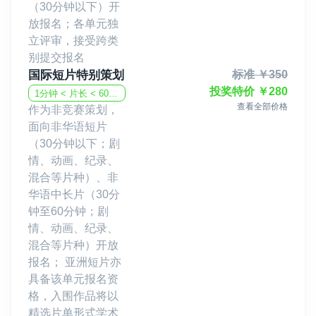
（30分钟以下）开
放报名；各单元独
立评审，接受跨类
别提交报名
国际短片特别策划
标准
￥
350
投奖特价
￥
280
1分钟 < 片长 < 60分钟
查看全部价格
作为非竞赛策划，
面向非华语短片
（30分钟以下；剧
情、动画、纪录、
混合等片种）、非
华语中长片（30分
钟至60分钟；剧
情、动画、纪录、
混合等片种）开放
报名； 亚洲短片亦
具备该单元报名资
格，入围作品将以
精选片单形式学术