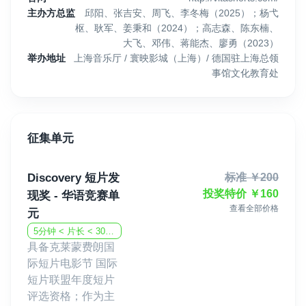
主办方总监
邱阳、张吉安、周飞、李冬梅（2025）；杨弋
枢、耿军、姜秉和（2024）；高志森、陈东楠、
大飞、邓伟、蒋能杰、廖勇（2023）
举办地址
上海音乐厅 / 寰映影城（上海）/ 德国驻上海总领
事馆文化教育处
征集单元
Discovery 短片发
标准
￥
200
投奖特价
￥
160
现奖 - 华语竞赛单
查看全部价格
元
5分钟 < 片长 < 30分钟
具备克莱蒙费朗国
际短片电影节 国际
短片联盟年度短片
评选资格；作为主