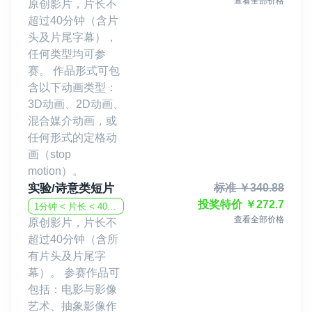
查看全部价格
原创影片，片长不
超过40分钟（含片
头及片尾字幕），
任何类型均可参
赛。 作品形式可包
含以下动画类型：
3D动画、2D动画、
混合媒介动画，或
任何形式的定格动
画（stop
motion）。
实验/诗意类短片
标准
￥
340.88
投奖特价
￥
272.7
1分钟 < 片长 < 40分钟
查看全部价格
原创影片，片长不
超过40分钟（含所
有片头及片尾字
幕）。 参赛作品可
包括：电影与影像
艺术、抽象影像作