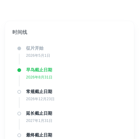
为什么选择报名 CBFF？
时间线
CBFF 是
BAFTA
和
BIFA
官方资格认证电影节。这意味着，如果您
征片开始
的影片成功入选并符合相关参评条件，将有机会进一步获得申报
BAFTA
和
2026年5月1日
BIFA
奖项的资格。同时，CBFF 也是
IMDb 官方认证电
影节
。
早鸟截止日期
2026年8月31日
电影节的一大特色是放映规模较大。每届电影节四天内平均放映约
常规截止日期
130 部影片
，无论您提交的是短片还是长片，都有机会在影院大银
幕上与观众见面。
2026年12月23日
延长截止日期
CBFF 由电影人创办，也服务于电影人。无论您是刚刚踏入影视行
2027年1月31日
业的新锐创作者，还是拥有丰富经验的专业电影人，电影节都希望
为您提供真正有价值的交流机会。电影节期间将举办丰富的行业活
最终截止日期