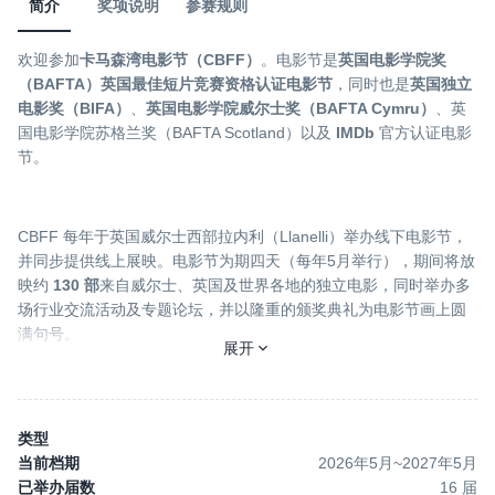
简介
奖项说明
参赛规则
欢迎参加
卡马森湾电影节（CBFF）
。电影节是
英国电影学院奖
（BAFTA）英国最佳短片竞赛资格认证电影节
，同时也是
英国独立
电影奖（BIFA）
、
英国电影学院威尔士奖（BAFTA Cymru）
、英
国电影学院苏格兰奖（BAFTA Scotland）以及
IMDb
官方认证电影
节。
CBFF 每年于英国威尔士西部拉内利（Llanelli）举办线下电影节，
并同步提供线上展映。电影节为期四天（每年5月举行），期间将放
映约
130 部
来自威尔士、英国及世界各地的独立电影，同时举办多
场行业交流活动及专题论坛，并以隆重的颁奖典礼为电影节画上圆
满句号。
展开
自
2012 年
创办以来，电影节始终致力于推动威尔士及全球独立电
影的发展。CBFF 希望汇聚电影创作者、行业专业人士、学生以及
类型
电影爱好者，共同打造一个充满活力的电影交流平台，让更多人因
当前档期
2026年5月
~
2027年5月
热爱电影艺术而相聚。
已举办届数
16
届