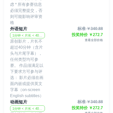
虑 * 所有参赛信息
必须完整提交，否
则可能影响评审资
格
外语短片
标准
￥
340.88
投奖特价
￥
272.7
1分钟 < 片长 < 40分钟
查看全部价格
原创影片，片长不
超过40分钟（含片
头与片尾字幕），
任何类型均可参
赛。 作品须满足以
下要求方可参与评
选： 影片必须在画
面内嵌或提供英文
字幕（on-screen
English subtitles）
动画短片
标准
￥
340.88
投奖特价
￥
272.7
1分钟 < 片长 < 40分钟