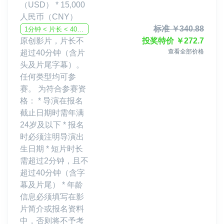
（USD） * 15,000
人民币（CNY）
标准
￥
340.88
1分钟 < 片长 < 40分钟
原创影片，片长不
投奖特价
￥
272.7
查看全部价格
超过40分钟（含片
头及片尾字幕）。
任何类型均可参
赛。 为符合参赛资
格： * 导演在报名
截止日期时需年满
24岁及以下 * 报名
时必须注明导演出
生日期 * 短片时长
需超过2分钟，且不
超过40分钟（含字
幕及片尾） * 年龄
信息必须填写在影
片简介或报名资料
中，否则将不予考