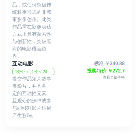
品，或任何突破传
统叙事形式的非叙
事影像创作。此类
作品需在影像表达
方式上具有探索性
与创新性，突破既
有的电影语言边
界。
互动电影
标准
￥
340.88
投奖特价
￥
272.7
1分钟 < 片长 < 240分钟
查看全部价格
提交作品须为叙事
类影片，并具备一
定的互动性元素，
且观众的选择或参
与能够对影片结局
产生影响。