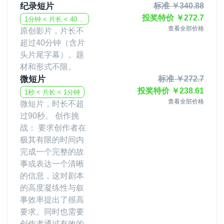
纪录短片
标准
￥
340.88
投奖特价
￥
272.7
1分钟 < 片长 < 40分钟
查看全部价格
原创影片，片长不
超过40分钟（含片
头片尾字幕）。题
材和形式不限。
微短片
标准
￥
272.7
投奖特价
￥
238.61
1秒 < 片长 < 1分钟
查看全部价格
微短片，时长不超
过90秒。 创作挑
战： 要求创作者在
极其有限的时间内
完成一个完整的故
事或表达一个清晰
的信息，这对剧本
的高度凝练性与叙
事效率提出了很高
要求。同时也需要
创作者通过有效的