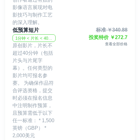
影像语言展现对电
影技巧与制作工艺
的深入理解。
低预算短片
标准
￥
340.88
投奖特价
￥
272.7
1分钟 < 片长 < 40分钟
查看全部价格
原创影片，片长不
超过40分钟（包括
片头与片尾字
幕）。任何类型的
影片均可报名参
赛。 为确保作品符
合评选资格，提交
时必须在报名信息
中注明制作预算，
且预算需低于以下
任一标准： * 1,500
英镑（GBP） *
2,000美元