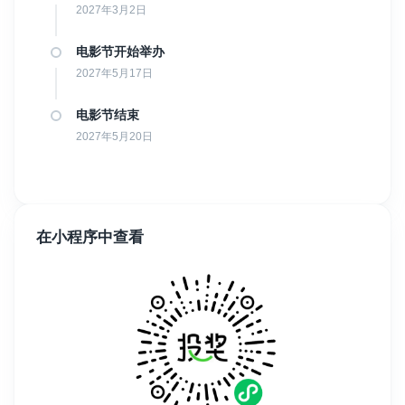
动，包括：
2027年3月2日
电影节开始举办
电影人交流酒会（Networking）
2027年5月17日
Meet the Commissioners
（与影视项目委托方面对面交
流）
电影节结束
行业嘉宾问答（Q&A）
2027年5月20日
多场电影行业专题分享
这些活动一直深受创作者和业内人士欢迎。
在小程序中查看
除线下电影节外，入选影片还将在电影节官方线上平台进行展映，
部分论坛及活动也将同步进行
线上直播
，方便全球观众共同参与。