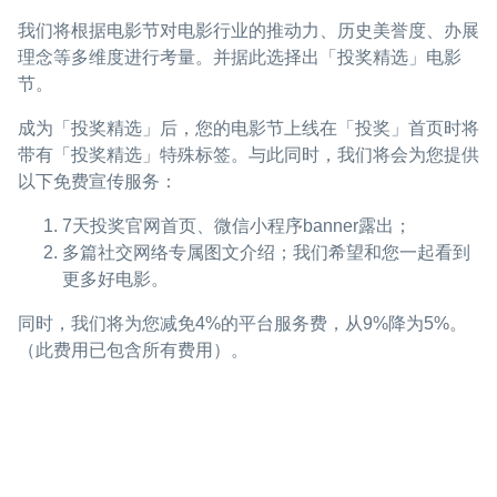
我们将根据电影节对电影行业的推动力、历史美誉度、办展
理念等多维度进行考量。并据此选择出「投奖精选」电影
节。
成为「投奖精选」后，您的电影节上线在「投奖」首页时将
带有「投奖精选」特殊标签。与此同时，我们将会为您提供
以下免费宣传服务：
7天投奖官网首页、微信小程序banner露出；
多篇社交网络专属图文介绍；我们希望和您一起看到
更多好电影。
同时，我们将为您减免4%的平台服务费，从9%降为5%。
（此费用已包含所有费用）。