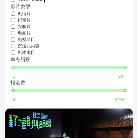
影片类型
剧情片
纪录片
实验片
动画片
电视节目
沉浸式内容
剧本项目
举办届数
1
20+
报名费
0
1000+