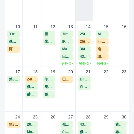
10
11
12
13
14
15
16
33rd 斯兰丹斯电影节
俄罗斯 SENSUS 电影节
30th 布鲁塞尔短片电影节
25th 都柏林国际电影节
AI 伦敦电影奖
俄罗斯 FESTPRO 电影节
米兰达·德·埃布罗电影节
IFM国际电影市场
25th 阿尔梅里亚国际电影节
ImagineIndia国际电影节
阿马科特电影节
Matrix电影节
36th Flickerfest国际短片电影节
南瓜奇幻
巴塞罗那独立电影节
43rd 圣丹斯电影节
城市之光电影节
另外 1 个
另外 2 个
另外 3 个
17
18
19
20
21
22
23
第30届 塔林黑夜电影节
24th 伦敦短片电影节
印度CHINH国际儿童电影节
巴统国际艺术电影节BIAFF
DIAMETRALE 电影节 - 实验｜幽默｜荒诞
俄罗斯飞燕电影节
奥洛特电影节
白俄罗斯启示电影节
赫罗纳独立电影节
独立电影之家节展
24
25
26
27
28
29
30
第30届 塔林黑夜电影节
2027 西南偏南电影电视节
俄罗斯 Visualis 电影节
43rd 圣丹斯电影节
克服逆境电影节及游戏奖项
MosDoc 莫斯科国际纪录片影展
白俄罗斯Tempus电影节
俄罗斯AURA电影节
布宜诺斯艾利斯国际电影节 (BUEIFF)