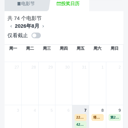
电影节
投奖日历
共 74 个电影节
2026年8月
仅看截止
周一
周二
周三
周四
周五
周六
周日
27
28
29
30
31
1
2
3
4
5
6
7
8
9
225 电影俱乐部电影节
塔林黑夜短片电影节
第29届巴塞罗那国际动画与短片电影节（Mecal Pro 2027）
42nd 圣塔芭芭拉国际电影节