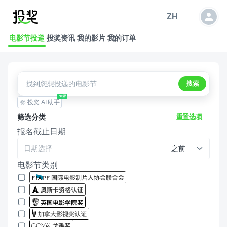
投奖
ZH
电影节投递
投奖资讯
我的影片
我的订单
搜索
投奖 AI 助手
筛选分类
重置选项
报名截止日期
之前
电影节类别