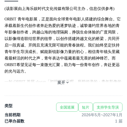
(该影展由上海乐娱时代文化传媒有限公司主办，信息仅供参考)
ORBIT 青年电影展，正是面向全球青年电影人搭建的综合舞台。它
承载着新生代创作者奔赴热爱的逐梦轨迹，诚挚邀约世界各地的青
年影像创作者，跨越山海的地理隔阂，挣脱生命体验的广度局限，
以影像缔造联结世界的纽带，以创作搭建跨越文化的桥梁，共同开
启一段真诚、开阔且充满无限可能的青春旅程。我们始终坚定扶持
青年学生导演成长、赋能新锐影像力量的初心，相信青年镜头里藏
着最鲜活的时代之声，青年表达中蕴藏着最无畏的精神锋芒。而
ORBIT希望见证每一束微光汇聚，助力每一份青年创作，奔赴更远
的光与远方。
一如 ORBIT 首届 slogan「初现不求无暇」所想传递的：青年影像的
展开
价值，不在于技法的完美无瑕，而在于表达的纯粹无畏。身为时代
的观察者与影像的造梦者，青年怀揣着对现实的思考、对艺术的热
忱以及对宇宙的好奇，选择拿起镜头，让更多的声音被捕捉，让更
类型
全国巡展
短片
支持学生导演
多的现实被记录，让更多的感受被触摸，在青涩初现的创作中，展
现独属于这个年华的可贵灵气。
当前档期
2026年5月
~
2027年1月
已举办届数
1
届
ORBIT青年电影展目前已被百度百科收录，征片信息经中华网、凤