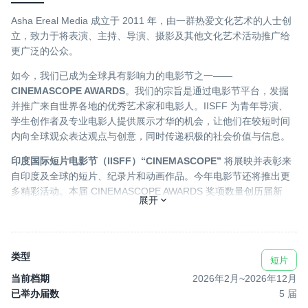
Asha Ereal Media 成立于 2011 年，由一群热爱文化艺术的人士创
立，致力于将表演、主持、导演、摄影及其他文化艺术活动推广给
更广泛的公众。
如今，我们已成为全球具有影响力的电影节之一——
CINEMASCOPE AWARDS
。我们的宗旨是通过电影节平台，发掘
并推广来自世界各地的优秀艺术家和电影人。IISFF 为青年导演、
学生创作者及专业电影人提供展示才华的机会，让他们在较短时间
内向全球观众表达观点与创意，同时传递积极的社会价值与信息。
印度国际短片电影节（IISFF）“CINEMASCOPE”
将展映并表彰来
自印度及全球的短片、纪录片和动画作品。今年电影节还将推出更
多精彩活动。本届 CINEMASCOPE AWARDS 奖项数量创历届新
展开
高，使电影节整体规格再上新台阶。
来自不同文化领域的知名公众人物也将出席活动，为电影节增添亮
点。
类型
短片
当前档期
2026年2月
~
2026年12月
已举办届数
5
届
立即提交您的作品，角逐 2026 CINEMASCOPE AWARDS！