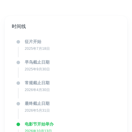
件（可随时退订）。建议您提前查阅隐私政策，充分了解个
人信息使用方式。
应急方案本届电影节原定为线下举办，但若遇政治动荡、戒
严、战争、自然灾害、疫情等不可抗力情况，将自动转为线
时间线
上模式。所有参赛者将在公布日期收到正式通知，获奖者届
时将获得电子版证书。
征片开始
2025年7月18日
早鸟截止日期
2025年9月30日
常规截止日期
2026年4月30日
最终截止日期
2026年5月31日
电影节开始举办
2026年10月13日