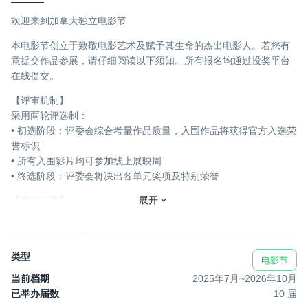
欢迎来到加拿大独立电影节
本电影节创立于致敬电影艺术及赋予其生命的杰出电影人。若您有
意提交作品参展，请仔细阅读以下须知。所有报名均通过投奖平台
在线提交。
【评审机制】
采用两轮评选制：
• 初选阶段：评委会综合考量作品质量，入围作品将获得官方入选荣
誉标识
• 所有入围影片均可参加线上展映周
• 终选阶段：评委会将决出各单元奖项及特别荣誉
展开
【奖项设置】
• 仅获奖影片主创受邀参加线下颁奖典礼暨获奖作品展映会，现场领
取奖杯及证书
• 缺席者恕不邮寄实体奖杯证书，仅提供电子版认证文件
类型
电影节
*** 重要须知 ***
当前档期
2025年7月
~
2026年10月
已举办届数
10
届
隐私条款注册即视为同意接收本电影节及相关活动的推广邮