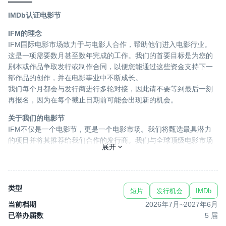
IMDb认证电影节
IFM的理念
IFM国际电影市场致力于与电影人合作，帮助他们进入电影行业。
这是一项需要数月甚至数年完成的工作。我们的首要目标是为您的
剧本或作品争取发行或制作合同，以便您能通过这些资金支持下一
部作品的创作，并在电影事业中不断成长。
我们每个月都会与发行商进行多轮对接，因此请不要等到最后一刻
再报名，因为在每个截止日期前可能会出现新的机会。
关于我们的电影节
IFM不仅是一个电影节，更是一个电影市场。我们将甄选最具潜力
的项目并将其推荐给我们合作的发行商。我们与全球顶级电影市场
展开
的采购经理保持直接联系，将您的项目直接送达他们手中，省去中
间环节，大幅提高成功率。此外，我们清楚发行商正在寻找的项目
类型，从而使对接会更加高效。
类型
短片
发行机会
IMDb
作为电影节，我们提供以下支持：
当前档期
2026年7月
~
2027年6月
专业人士评审您的作品以角逐电影节奖项；
已举办届数
5
届
审核您的作品以评估其发行可能性；