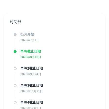
如果您的作品被选中，我们将全程为您提供支持，包括安排
与发行商的会谈、协助谈判合同条款，并为您争取最佳报
价。
时间线
为什么选择IFM？
我们非常注重作品的曝光度，因此所有注册的作品都会在我们的社
交媒体上进行推广。IFM的特别之处在于，您的作品会有多重机
征片开始
会。首先，它会参加电影节奖项的评选。如果未入选，您的作品仍
2026年7月1日
有机会被发行商选中。
早鸟截止日期
IFM不仅仅是电影节，而是一个“双赢”平台：您既能角逐电影节奖
2026年8月13日
项，也能获得专业合同。更值得一提的是，发行合同的签署并不限
于电影节期间，因为我们全年都与制片人和发行商定期对接，以最
早鸟2截止日期
大化机会。
2026年9月24日
如何实现这一切？
我们的电影节兼具电影市场功能。我们将甄选出最具潜力的项目，
早鸟3截止日期
推荐给与我们合作的发行商。这些发行商不断收购新项目，因此
2026年11月11日
IFM是您进入顶级电影市场的绝佳选择，例如：
NATPE Miami（北美电视节）
早鸟4截止日期
欧洲电影市场（柏林）
2026年12月3日