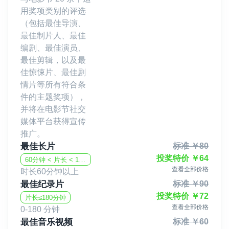
用奖项类别的评选
（包括最佳导演、
最佳制片人、最佳
编剧、最佳演员、
最佳剪辑，以及最
佳惊悚片、最佳剧
情片等所有符合条
件的主题奖项），
并将在电影节社交
媒体平台获得宣传
推广。
最佳长片
标准
￥
80
投奖特价
￥
64
60分钟 < 片长 < 180分钟
查看全部价格
时长60分钟以上
最佳纪录片
标准
￥
90
投奖特价
￥
72
片长≤180分钟
查看全部价格
0-180 分钟
最佳音乐视频
标准
￥
60