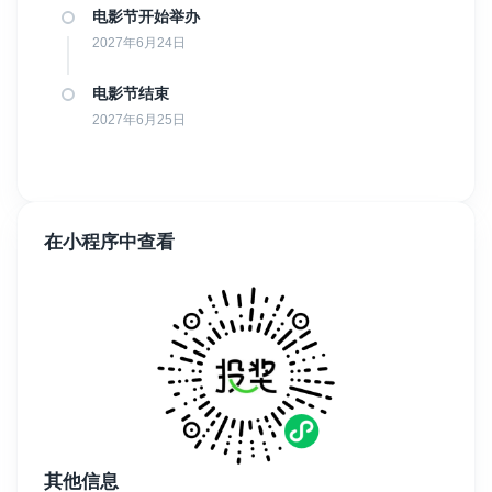
电影节开始举办
我们只与行业领先公司合作。在这方面，您完全可以放心。如有疑
2027年6月24日
问，我们会随时为您提供支持，帮助您解决任何问题。
获得发行的流程是什么？
电影节结束
我们对所有已完成的项目（如短片、纪录片、长片、网络剧、试播
2027年6月25日
集和音乐视频）进行发行可能性的研究，同时评估剧本的制作潜
力。我们的工作是根据合作公司需求，推荐最优秀的作品。合作公
司会评估并决定是否提出报价。如果有报价，我们会直接转交给
您。此外，如果您没有发行经验，我们可以协助谈判合同条款，包
括分成比例和合同年限。整个过程我们都会全力支持您。
在小程序中查看
IFM从中获得什么收益？是否会抽取销售分成？
我们只收取电影节报名费，所有签订的合同均为发行公司和项目版
权所有者之间的协议。我们不参与销售分成。
报名“所有类别”有什么优势？
“所有类别”是我们最推荐的选项。它不仅能为您节省大量费用（享受
较大折扣），还可让您的作品由多位专业人士进行评估。这一类别
能显著提升您的获选机会。当然，具体选择哪个类别还需根据您的
自身策略和预算决定。
其他信息