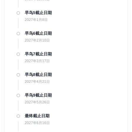
Miptv（
法国戛纳电视节
）
戛纳电影市场（Marche Du Film）
早鸟5截止日期
Mipcom（
法国戛纳电视影视展览会
）
2027年1月8日
AFM（美国电影市场）
多伦多
早鸟6截止日期
Ventana Sur（拉丁美洲影视作品和项目交易市场）
2027年2月10日
多样化的参赛类别
早鸟7截止日期
我们提供多个注册类别，并对每个类别进行专业和个性化的评审。
如果您报名了10个类别，您的项目将由10位专业人士独立评审。这
2027年3月17日
种方式保证了决策的公平性，并为您的作品提供更多机会。推荐选
择“所有类别”或VIP类别，因为这不仅享有较大折扣，您的作品还会
早鸟8截止日期
被多个专业人士评估。
2027年4月21日
传统电影节与IFM的结合
早鸟9截止日期
我们鼓励您继续参加传统电影节以提升曝光度和知名度。但如果您
2027年5月26日
希望迈出职业生涯的下一步，可以选择IFM。我们期待在下一届电
影节与您见面！
最终截止日期
常见问题
2027年6月16日
我从未签过专业发行合同，有些担心被骗。IFM如何保护我？