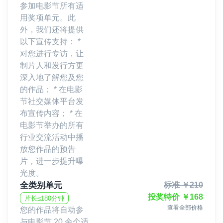
参加电影节所有适
用奖项单元。此
外，我们还将提供
以下宣传支持： *
对您进行专访，让
制片人和发行方更
深入地了解您及您
的作品； * 在电影
节社交媒体平台发
布宣传内容； * 在
电影节举办的所有
行业交流活动中播
放您作品的预告
片，进一步提升曝
光度。
全类别单元
标准
￥
210
投奖特价
￥
168
片长≤180分钟
查看全部价格
您的作品将自动参
与电影节 20 余个适