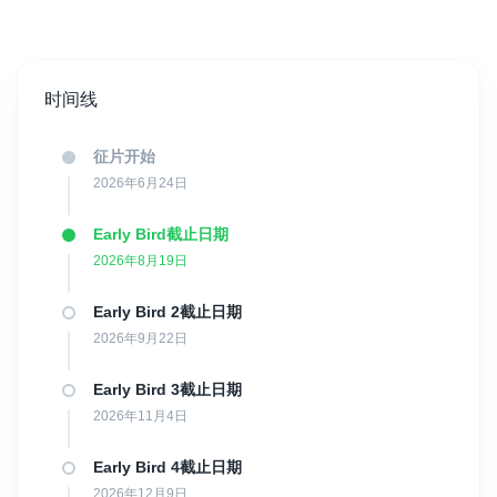
10号（17800 Olot）
，是一座现代化的多厅影院。
Cines Olot 拥有八个全设备影厅，其中包括 3D 放映厅，是
Garrotxa 区最完善的综合影院。除了商业片放映外，这里也担任着
城市文化活动的重要场地，定期举办电影主题活动、原声版本放
时间线
映、音乐会、歌剧和特别放映等多样化项目。
征片开始
这座影院于 20 多年前正式启用，由一支在电影放映领域经验丰富的
本地家族团队打造，旨在为奥洛特提供一个兼具文化与娱乐价值的
2026年6月24日
高品质观影空间。
Early Bird截止日期
2026年8月19日
Early Bird 2截止日期
2026年9月22日
Early Bird 3截止日期
2026年11月4日
Early Bird 4截止日期
2026年12月9日