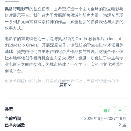
奥洛特电影节
的创立初衷，是希望打造一个面向全球的独立电影与
短片展示平台。我们致力于发掘影像领域的新声力量，为观众呈现
一系列多元而富有探索精神的作品，涵盖创新的影像表达与大胆的
叙事方式。
电影节的重要特色之一，是与奥洛特的 Greda 教育学院（Institut
d’Educació Greda）开展深度合作。该院校的学生会以学术项目为
基础，提交由他们自主创作的纪录片作品参与展映。这项合作不仅
让本地年轻创作者有机会走向公众视野，也进一步促进了学生与专
业电影人之间的交流，为城市搭建了一个学习、实验与文化对话的
创意平台。
奥洛特国际电影节并非只是单纯的竞赛活动，而是希望成为创作
展开
者、观众与文化机构之间的交流聚点，让这座城市真正成为创意与
艺术互动的开放空间。
类型
短片
AI
举办地点 – Cines Olot 影院
当前档期
2026年6月
~
2027年6月
已举办届数
2
届
奥洛特电影节将在
Cines Olot
举行，该影院位于
Josep Ayats 街